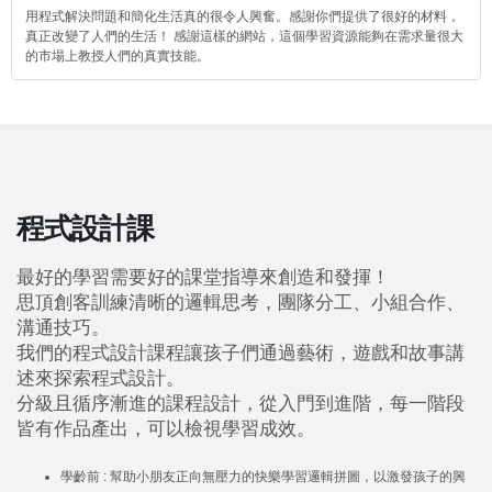
用程式解決問題和簡化生活真的很令人興奮。感謝你們提供了很好的材料，
真正改變了人們的生活！ 感謝這樣的網站，這個學習資源能夠在需求量很大
的市場上教授人們的真實技能。
程式設計課
最好的學習需要好的課堂指導來創造和發揮！
思頂創客訓練清晰的邏輯思考，團隊分工、小組合作、
溝通技巧。
我們的程式設計課程讓孩子們通過藝術，遊戲和故事講
述來探索程式設計。
分級且循序漸進的課程設計，從入門到進階，每一階段
皆有作品產出，可以檢視學習成效。
學齡前 : 幫助小朋友正向無壓力的快樂學習邏輯拼圖，以激發孩子的興